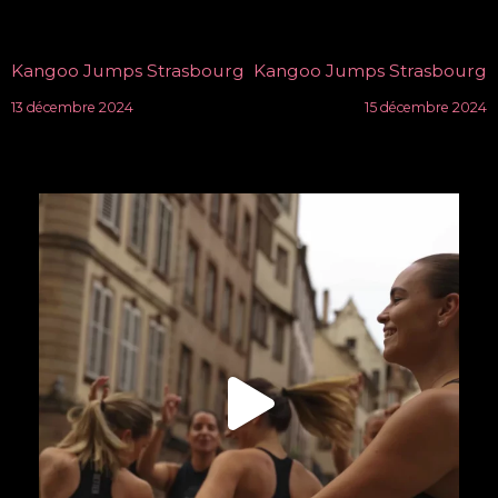
Navigation
Kangoo Jumps Strasbourg
Kangoo Jumps Strasbourg
des
13 décembre 2024
15 décembre 2024
articles