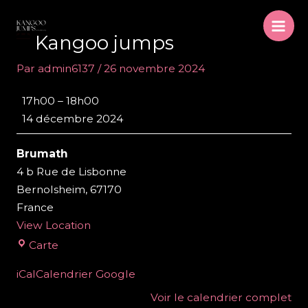
Aller
au
Mai
Kangoo jumps
contenu
Men
Par
admin6137
/
26 novembre 2024
Kangoo
17h00
–
18h00
jumps
14 décembre 2024
Brumath
4 b Rue de Lisbonne
Bernolsheim
,
67170
France
View Location
Brumath
Carte
iCal
Calendrier Google
Voir le calendrier complet