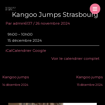
Aller
au
Mai
Kangoo Jumps Strasbourg
contenu
Men
Par
admin6137
/
26 novembre 2024
Kangoo
9h00
–
10h00
Jumps
15 décembre 2024
Strasbourg
iCal
Calendrier Google
Voir le calendrier complet
Navigation
Kangoo jumps
Kangoo jumps
des
14 décembre 2024
15 décembre 2024
articles