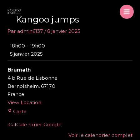
Aller
au
Mai
Kangoo jumps
contenu
Men
Par
admin6137
/
8 janvier 2025
Kangoo
18h00
–
19h00
jumps
5 janvier 2025
Brumath
4 b Rue de Lisbonne
Bernolsheim
,
67170
France
View Location
Brumath
Carte
iCal
Calendrier Google
Voir le calendrier complet